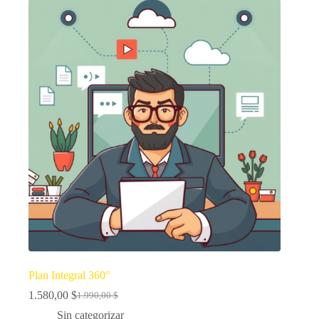
Plan Integral 360°
1.580,00
$
1.990,00
$
El
El
precio
precio
Sin categorizar