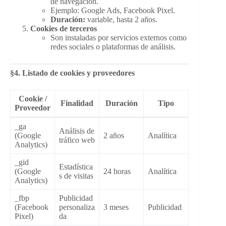
de navegación.
Ejemplo: Google Ads, Facebook Pixel.
Duración:
variable, hasta 2 años.
Cookies de terceros
Son instaladas por servicios externos como
redes sociales o plataformas de análisis.
§4. Listado de cookies y proveedores
Cookie /
Finalidad
Duración
Tipo
Proveedor
_ga
Análisis de
(Google
2 años
Analítica
tráfico web
Analytics)
_gid
Estadística
(Google
24 horas
Analítica
s de visitas
Analytics)
_fbp
Publicidad
(Facebook
personaliza
3 meses
Publicidad
Pixel)
da